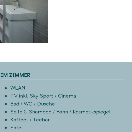
IM ZIMMER
WLAN
TV inkl. Sky Sport / Cinema
Bad / WC / Dusche
Seife & Shampoo / Föhn / Kosmetikspiegel
Kaffee- / Teebar
Safe