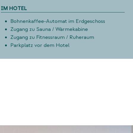
IM HOTEL
Bohnenkaffee-Automat im Erdgeschoss
Zugang zu Sauna / Wärmekabine
Zugang zu Fitnessraum / Ruheraum
Parkplatz vor dem Hotel