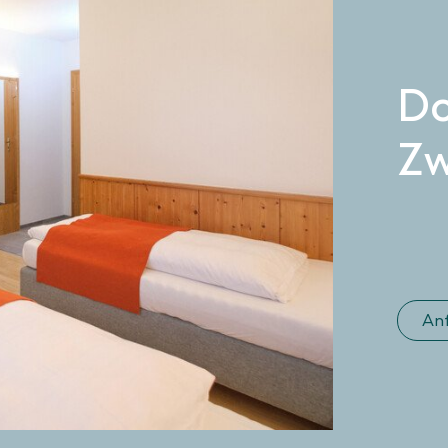
Do
Zw
An