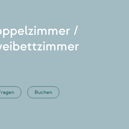
ppelzimmer /
eibettzimmer
fragen
Buchen